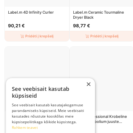
Label.m 4D Infinity Curler
Label.m Ceramic Tourmaline
Dryer Black
90,21 €
98,77 €
Pridėti į krepšelį
Pridėti į krepšelį
×
See veebisait kasutab
küpsiseid
See veebisait kasutab kasutajakogemuse
parandamiseks küpsiseid. Meie veebisaiti
kasutades nõustute kooskõlas meie
OSOM Professional
OSOM Professional Krobeline
Alumiiniumfoolium juuste
Alumiiniumfoolium juuste
küpsisepoliitikaga kõikide küpsistega.
värvimiseks 100m
värvimiseks 100m
Rohkem teavet
10,07 €
12,77 €