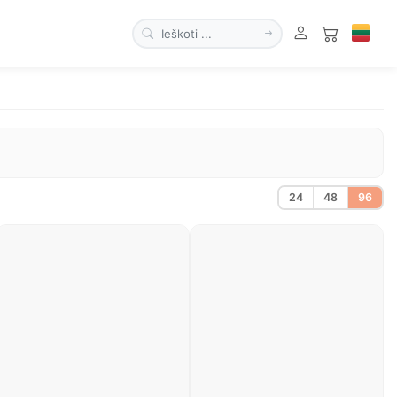
24
48
96