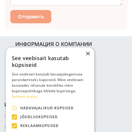
Отправить
ИНФОРМАЦИЯ О КОМПАНИИ
×
Bjuti Kaubandus OÜ
See veebisait kasutab
Vabaõhukooli tee 4, Tallinn, 12013
küpsiseid
Reg nr: 14690362
НДС: EE102147285
See veebisait kasutab kasutajakogemuse
parandamiseks küpsiseid. Meie veebisaiti
Телефон: +3725143691
kasutades nõustute kooskõlas meie
info@bjuti.ee
küpsisepoliitikaga kõikide küpsistega.
Rohkem teavet
ИНФОРМАЦИЯ
HÄDAVAJALIKUD KÜPSISED
Политика конфиденциальности
JÕUDLUSKÜPSISED
REKLAAMKÜPSISED
Условия продажи