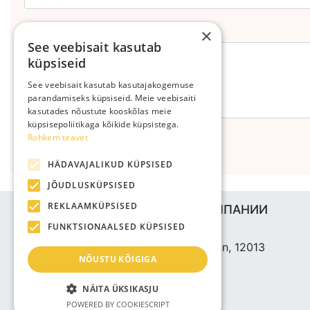
Оставьте свой комментарий
×
See veebisait kasutab
küpsiseid
See veebisait kasutab kasutajakogemuse
parandamiseks küpsiseid. Meie veebisaiti
kasutades nõustute kooskõlas meie
küpsisepoliitikaga kõikide küpsistega.
Rohkem teavet
Отправить
HÄDAVAJALIKUD KÜPSISED
JÕUDLUSKÜPSISED
REKLAAMKÜPSISED
ИНФОРМАЦИЯ О КОМПАНИИ
FUNKTSIONAALSED KÜPSISED
Bjuti Kaubandus OÜ
Vabaõhukooli tee 4, Tallinn, 12013
NÕUSTU KÕIGIGA
Reg nr: 14690362
НДС: EE102147285
NÄITA ÜKSIKASJU
Телефон: +3725143691
POWERED BY COOKIESCRIPT