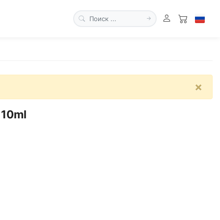
×
 10ml