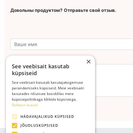
Довольны продуктом? Отправьте свой отзыв.
Оставьте свой комментарий
×
See veebisait kasutab
küpsiseid
See veebisait kasutab kasutajakogemuse
parandamiseks küpsiseid. Meie veebisaiti
kasutades nõustute kooskõlas meie
küpsisepoliitikaga kõikide küpsistega.
Rohkem teavet
Отправить
HÄDAVAJALIKUD KÜPSISED
JÕUDLUSKÜPSISED