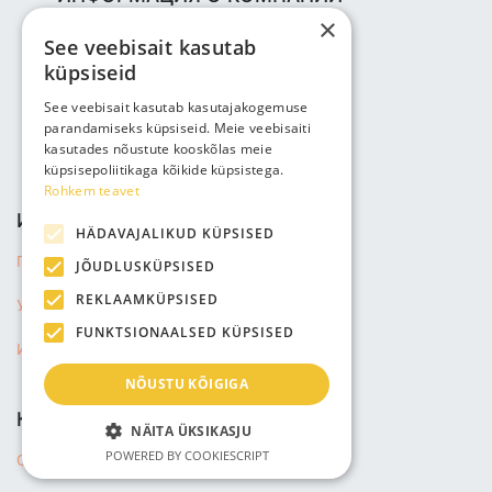
×
Bjuti Kaubandus OÜ
See veebisait kasutab
Vabaõhukooli tee 4, Tallinn, 12013
küpsiseid
Reg nr: 14690362
НДС: EE102147285
See veebisait kasutab kasutajakogemuse
parandamiseks küpsiseid. Meie veebisaiti
Телефон: +3725143691
kasutades nõustute kooskõlas meie
info@bjuti.ee
küpsisepoliitikaga kõikide küpsistega.
Rohkem teavet
ИНФОРМАЦИЯ
HÄDAVAJALIKUD KÜPSISED
Политика конфиденциальности
JÕUDLUSKÜPSISED
REKLAAMKÜPSISED
Условия продажи
FUNKTSIONAALSED KÜPSISED
Информация о доставке
NÕUSTU KÕIGIGA
КОМПАНИЯ
NÄITA ÜKSIKASJU
POWERED BY COOKIESCRIPT
О нас