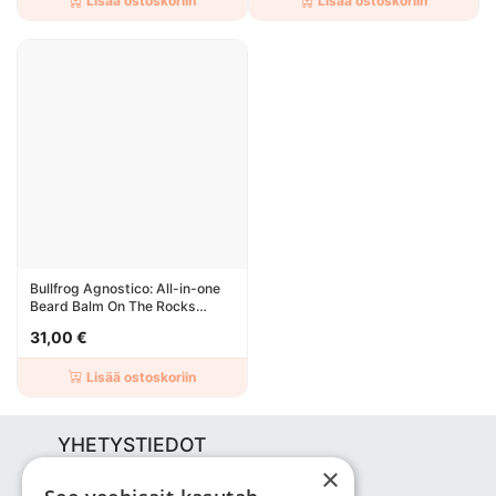
Lisää ostoskoriin
Lisää ostoskoriin
Bullfrog Agnostico: All-in-one
Beard Balm On The Rocks
100ml
31,00 €
Lisää ostoskoriin
YHETYSTIEDOT
×
Bjuti Kaubandus OÜ