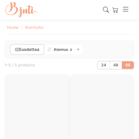
Home
Ihonhoito
Suodattaa
1–5 / 5 products
24
48
96