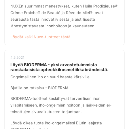
NUXEn suurimmat menestykset, kuten Huile Prodigieuse®,
Crème Fraîche® de Beauté ja Rêve de Miel®, ovat
seurausta tästä innovatiivisesta ja aistillisesta
lähestymistavasta ihonhoitoon ja kauneuteen.
Löydät kaiki Nuxe-tuotteet tästä
4.5.2021
Löydä BIODERMA - yksi arvostetuimmista
ranskalaisista apteekkikosmetiikkabrändeistä.
Ongelmallinen iho on suuri haaste kärsiville.
Bjutilla on ratkaisu - BIODERMA
BIODERMA-tuotteet keskittyvät terveellisen ihon
ylläpitämiseen, iho-ongelmien hoitoon ja lääkkeiden ei-
toivottujen sivuvaikutusten torjuntaan.
Löydä oikea tuote iho-ongelmallesi Bjutin laajasta