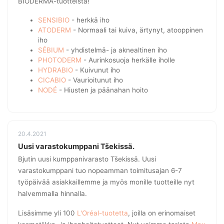
BIODERMA-tuotteista!
SENSIBIO
- herkkä iho
ATODERM
- Normaali tai kuiva, ärtynyt, atooppinen
iho
SÉBIUM
- yhdistelmä- ja aknealtinen iho
PHOTODERM
- Aurinkosuoja herkälle iholle
HYDRABIO
- Kuivunut iho
CICABIO
- Vaurioitunut iho
NODÉ
- Hiusten ja päänahan hoito
20.4.2021
Uusi varastokumppani Tšekissä.
Bjutin uusi kumppanivarasto Tšekissä. Uusi
varastokumppani tuo nopeamman toimitusajan 6-7
työpäivää asiakkaillemme ja myös monille tuotteille nyt
halvemmalla hinnalla.
Lisäsimme yli 100
L'Oréal-tuotetta
, joilla on erinomaiset