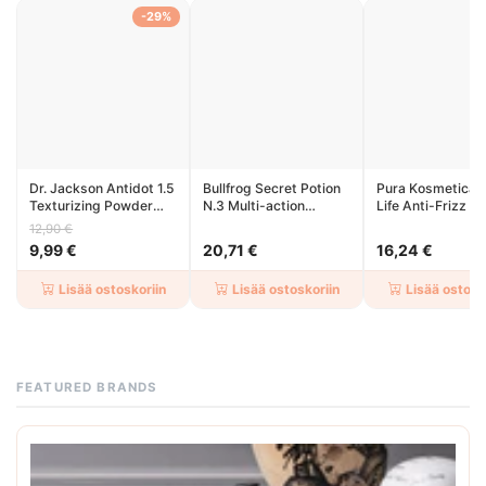
Shop now
-29%
Dr. Jackson Antidot 1.5
Bullfrog Secret Potion
Pura Kosmetica S
Texturizing Powder
N.3 Multi-action
Life Anti-Frizz H
20gr
Showergel 250ml
Protection Spray
12,90 €
150ml
9,99 €
20,71 €
16,24 €
Lisää ostoskoriin
Lisää ostoskoriin
Lisää ostosk
FEATURED BRANDS