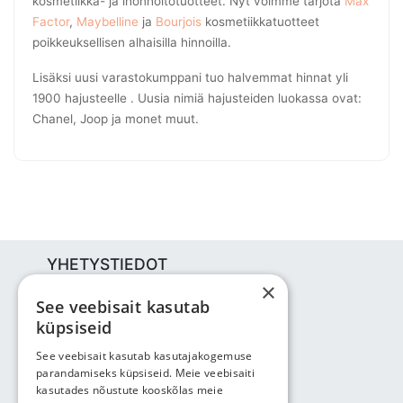
kosmetiikka- ja ihonhoitotuotteet. Nyt voimme tarjota
Max
Factor
,
Maybelline
ja
Bourjois
kosmetiikkatuotteet
poikkeuksellisen alhaisilla hinnoilla.
Lisäksi uusi varastokumppani tuo halvemmat hinnat yli
1900 hajusteelle . Uusia nimiä hajusteiden luokassa ovat:
Chanel, Joop ja monet muut.
YHETYSTIEDOT
×
Bjuti Kaubandus OÜ
See veebisait kasutab
Vabaõhukooli tee 4, Tallinn, 12013
küpsiseid
Reg nr: 14690362
ALV: EE102147285
See veebisait kasutab kasutajakogemuse
parandamiseks küpsiseid. Meie veebisaiti
Puhelin: +3725143691
kasutades nõustute kooskõlas meie
info@bjuti.ee