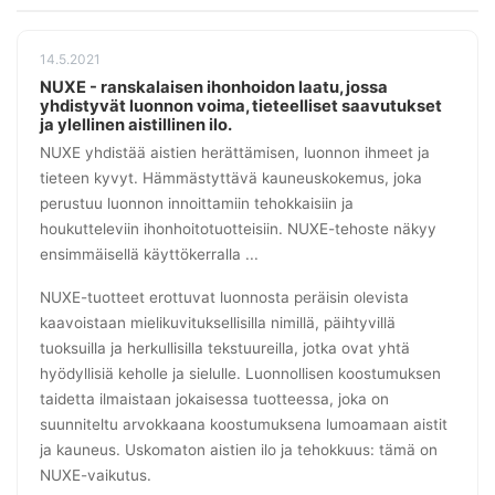
14.5.2021
NUXE - ranskalaisen ihonhoidon laatu, jossa
yhdistyvät luonnon voima, tieteelliset saavutukset
ja ylellinen aistillinen ilo.
NUXE yhdistää aistien herättämisen, luonnon ihmeet ja
tieteen kyvyt. Hämmästyttävä kauneuskokemus, joka
perustuu luonnon innoittamiin tehokkaisiin ja
houkutteleviin ihonhoitotuotteisiin. NUXE-tehoste näkyy
ensimmäisellä käyttökerralla ...
NUXE-tuotteet erottuvat luonnosta peräisin olevista
kaavoistaan mielikuvituksellisilla nimillä, päihtyvillä
tuoksuilla ja herkullisilla tekstuureilla, jotka ovat yhtä
hyödyllisiä keholle ja sielulle. Luonnollisen koostumuksen
taidetta ilmaistaan jokaisessa tuotteessa, joka on
suunniteltu arvokkaana koostumuksena lumoamaan aistit
ja kauneus. Uskomaton aistien ilo ja tehokkuus: tämä on
NUXE-vaikutus.