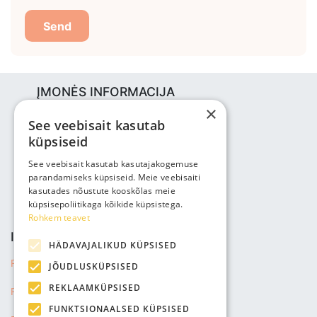
Send
ĮMONĖS INFORMACIJA
×
Bjuti Kaubandus OÜ
See veebisait kasutab
Vabaõhukooli tee 4, Tallinn, 12013
küpsiseid
Reg nr: 14690362
PVM: EE102147285
See veebisait kasutab kasutajakogemuse
parandamiseks küpsiseid. Meie veebisaiti
Telefonas: +3725143691
kasutades nõustute kooskõlas meie
info@bjuti.ee
küpsisepoliitikaga kõikide küpsistega.
Rohkem teavet
INFORMACIJA
HÄDAVAJALIKUD KÜPSISED
Privatumo politika
JÕUDLUSKÜPSISED
REKLAAMKÜPSISED
Pardavimo sąlygos
FUNKTSIONAALSED KÜPSISED