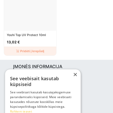
Yoshi Top UV Protect 10ml
13,02 €
Pridėti į krepšelį
ĮMONĖS INFORMACIJA
×
Bjuti Kaubandus OÜ
See veebisait kasutab
Vabaõhukooli tee 4, Tallinn, 12013
küpsiseid
Reg nr: 14690362
PVM: EE102147285
See veebisait kasutab kasutajakogemuse
parandamiseks küpsiseid. Meie veebisaiti
Telefonas: +3725143691
kasutades nõustute kooskõlas meie
info@bjuti.ee
küpsisepoliitikaga kõikide küpsistega.
Rohkem teavet