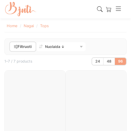
Home
Nagai
Tops
Filtruoti
1–7 / 7 products
24
48
96