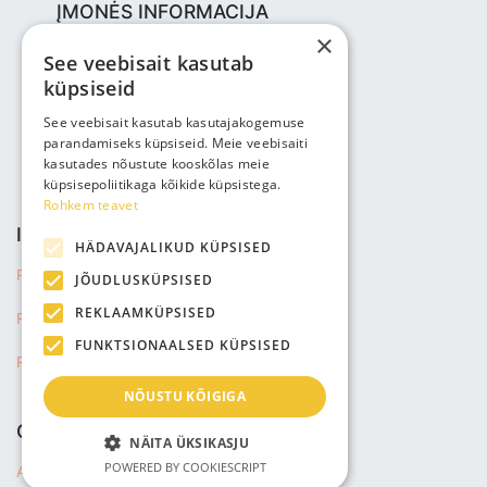
ĮMONĖS INFORMACIJA
×
Bjuti Kaubandus OÜ
See veebisait kasutab
Vabaõhukooli tee 4, Tallinn, 12013
küpsiseid
Reg nr: 14690362
PVM: EE102147285
See veebisait kasutab kasutajakogemuse
parandamiseks küpsiseid. Meie veebisaiti
Telefonas: +3725143691
kasutades nõustute kooskõlas meie
info@bjuti.ee
küpsisepoliitikaga kõikide küpsistega.
Rohkem teavet
INFORMACIJA
HÄDAVAJALIKUD KÜPSISED
Privatumo politika
JÕUDLUSKÜPSISED
REKLAAMKÜPSISED
Pardavimo sąlygos
FUNKTSIONAALSED KÜPSISED
Pristatymas informacijos
NÕUSTU KÕIGIGA
COMPANY
NÄITA ÜKSIKASJU
POWERED BY COOKIESCRIPT
About us