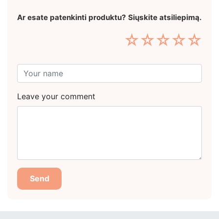
Ar esate patenkinti produktu? Siųskite atsiliepimą.
☆
☆
☆
☆
☆
Leave your comment
Send