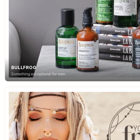
BULLFROG
Something exceptional for men.