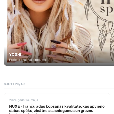
YOSHI
Professional nail products.
BJUTI ZIŅAS
2021. gada 14. maijs
NUXE - franču ādas kopšanas kvalitāte, kas apvieno
dabas spēku, zinātnes sasniegumus un greznu