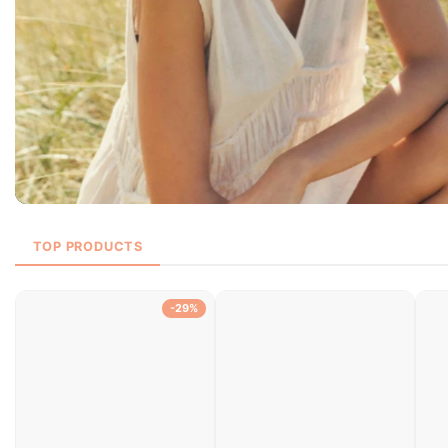
PURA KOSMETICA
TOP PRODUCTS
Discover natural haircare
Italy.
-29%
Shop now