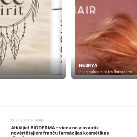
INEBRYA
Italian haircare at it's finest form.
2021. gada 4. maijs
Atklājiet BIODERMA - vienu no visvairāk
novērtētajiem franču farmācijas kosmētikas