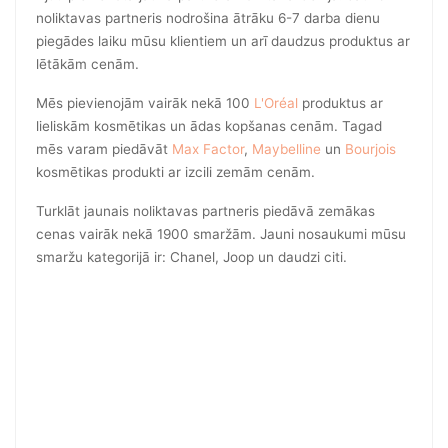
noliktavas partneris nodrošina ātrāku 6-7 darba dienu
piegādes laiku mūsu klientiem un arī daudzus produktus ar
lētākām cenām.
Mēs pievienojām vairāk nekā 100
L'Oréal
produktus ar
lieliskām kosmētikas un ādas kopšanas cenām. Tagad
mēs varam piedāvāt
Max Factor
,
Maybelline
un
Bourjois
kosmētikas produkti ar izcili zemām cenām.
Turklāt jaunais noliktavas partneris piedāvā zemākas
cenas vairāk nekā 1900 smaržām. Jauni nosaukumi mūsu
smaržu kategorijā ir: Chanel, Joop un daudzi citi.