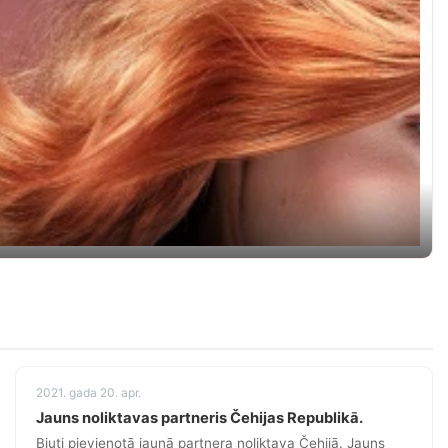
2021. gada 20. apr.
Jauns noliktavas partneris Čehijas Republikā.
Bjuti pievienotā jaunā partnera noliktava Čehijā. Jauns