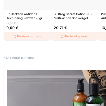
Dr. Jackson Antidot 1.5
Bullfrog Secret Potion N.3
Pur
Texturizing Powder 20gr
Multi-action Showergel
Ant
250ml
Spr
12,90 €
9,99 €
20,71 €
16
Pievienot grozam
Pievienot grozam
FEATURED BRANDS