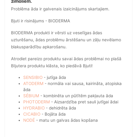
zīmoliem.
Problēma āda ir galvenais izaicinājums skartajiem.
Bjuti ir risinājums - BIODERMA
BIODERMA produkti ir vērsti uz veselīgas ādas
uzturēšanu, ādas problēmu ārstēšanu un zāļu nevēlamo
blakusparādību apkarošanu.
Atrodiet pareizo produktu savai ādas problēmai no plašā
BIjutera produktu klāsta, ko piedāvā Bjuti!
SENSIBIO
- jutīga āda
ATODERM
- normāla vai sausa, kairināta, atopiska
āda
SÉBIUM
- kombinēta un pūtītēm pakļauta āda
PHOTODERM
- Aizsardzība pret sauli jutīgai ādai
HYDRABIO
- dehidrēta āda
CICABIO
- Bojāta āda
NODÉ
- matu un galvas ādas kopšana