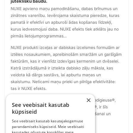
juteklisku baudu.
NUXE apvieno maņu pamodināšanu, dabas brīnumus un
zinātnes varenību. Ievērojama skaistuma pieredze, kuras
pamatā ir efektīvi un apburoši ādas kopšanas līdzekļi,
kurus iedvesmojusi daba. NUXE efekts tiek atklāts jau no
pirmās lietojumprogrammas…
NUXE produkti izceļas ar dabiskas izcelsmes formulām ar
iztēles nosaukumiem, apreibinošām smaržām un garšīgām
faktūrām, kas ir vienlīdz izdevīgas ķermenim un dvēselei.
Katrā izstrādājumā ir izteikta dabisko zāļu māksla, kas
veidota kā dārgs sastāvs, lai apburtu maņas un
skaistumu. Neticami maņu prieki un pilnīga efektivitāte:
tas ir NUXE efekts.
×
NUXE lielākie panākumi, piemēram, Huile Prodigieuse®,
See veebisait kasutab
Crème Fraîche® de Beauté un Rêve de Miel®, ir šīs
küpsiseid
novatoriskās un jutekliskās pieejas ādas kopšanai un
skaistumam rezultāts.
See veebisait kasutab kasutajakogemuse
parandamiseks küpsiseid. Meie veebisaiti
Visus Nuxe produktus varat atrast šeit
kasutades nõustute kooskõlas meie