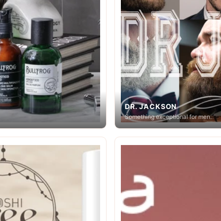
DR. JACKSON
Something exceptional for men.