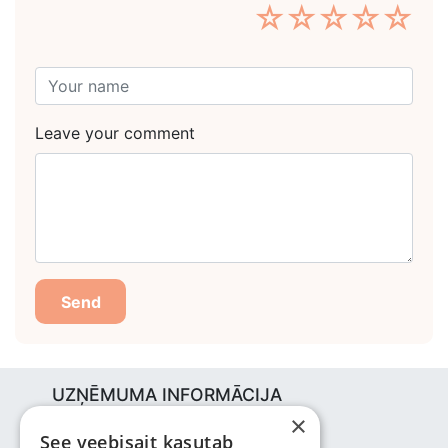
☆
☆
☆
☆
☆
Leave your comment
Send
UZŅĒMUMA INFORMĀCIJA
×
Bjuti Kaubandus OÜ
See veebisait kasutab