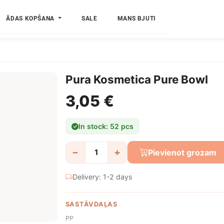
ĀDAS KOPŠANA
SALE
MANS BJUTI
Pura Kosmetica Pure Bowl
3,05 €
In stock: 52 pcs
−
+
Pievienot grozam
Delivery: 1-2 days
SASTĀVDAĻAS
PP