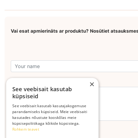
Vai esat apmierināts ar produktu? Nosūtiet atsauksme
Leave your comment
×
See veebisait kasutab
küpsiseid
See veebisait kasutab kasutajakogemuse
parandamiseks küpsiseid. Meie veebisaiti
kasutades nõustute kooskõlas meie
küpsisepoliitikaga kõikide küpsistega.
Rohkem teavet
Send