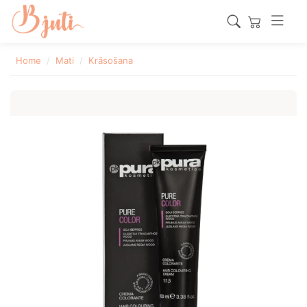
Home
Mati
Krāsošana