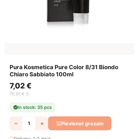
Pura Kosmetica Pure Color 8/31 Biondo
Chiaro Sabbiato 100ml
7,02 €
70,20 € /L
In stock: 35 pcs
−
+
Pievienot grozam
Delivery: 1-2 days