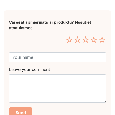
Vai esat apmierināts ar produktu? Nosūtiet
atsauksmes.
☆
☆
☆
☆
☆
Leave your comment
Send