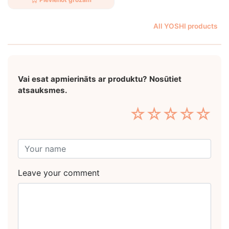
All YOSHI products
Vai esat apmierināts ar produktu? Nosūtiet
atsauksmes.
☆
☆
☆
☆
☆
Leave your comment