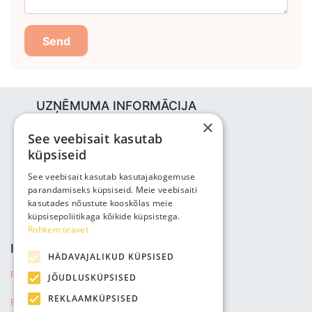
Send
UZŅĒMUMA INFORMĀCIJA
×
Bjuti Kaubandus OÜ
See veebisait kasutab
Vabaõhukooli tee 4, Tallinn, 12013
küpsiseid
Reg nr: 14690362
PVN: EE102147285
See veebisait kasutab kasutajakogemuse
parandamiseks küpsiseid. Meie veebisaiti
Tālrunis: +3725143691
kasutades nõustute kooskõlas meie
info@bjuti.ee
küpsisepoliitikaga kõikide küpsistega.
Rohkem teavet
INFORMĀCIJA
HÄDAVAJALIKUD KÜPSISED
Privātuma politika
JÕUDLUSKÜPSISED
REKLAAMKÜPSISED
Pārdošanas noteikumi