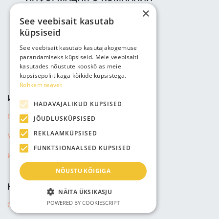
×
Bjuti Kaubandus OÜ
See veebisait kasutab
Vabaõhukooli tee 4, Tallinn, 12013
küpsiseid
Reg nr: 14690362
НДС: EE102147285
See veebisait kasutab kasutajakogemuse
parandamiseks küpsiseid. Meie veebisaiti
Телефон: +3725143691
kasutades nõustute kooskõlas meie
info@bjuti.ee
küpsisepoliitikaga kõikide küpsistega.
Rohkem teavet
ИНФОРМАЦИЯ
HÄDAVAJALIKUD KÜPSISED
Политика конфиденциальности
JÕUDLUSKÜPSISED
REKLAAMKÜPSISED
Условия продажи
FUNKTSIONAALSED KÜPSISED
Информация о доставке
NÕUSTU KÕIGIGA
КОМПАНИЯ
NÄITA ÜKSIKASJU
POWERED BY COOKIESCRIPT
О нас