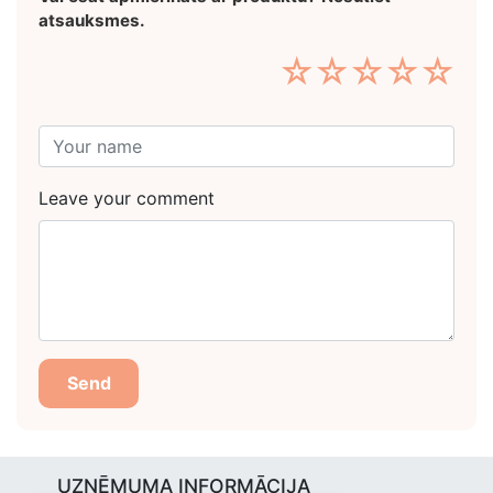
atsauksmes.
☆
☆
☆
☆
☆
Leave your comment
Send
UZŅĒMUMA INFORMĀCIJA