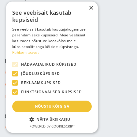
×
Bjuti Kaubandus OÜ
See veebisait kasutab
Vabaõhukooli tee 4, Tallinn, 12013
küpsiseid
Reg nr: 14690362
PVN: EE102147285
See veebisait kasutab kasutajakogemuse
parandamiseks küpsiseid. Meie veebisaiti
Tālrunis: +3725143691
kasutades nõustute kooskõlas meie
info@bjuti.ee
küpsisepoliitikaga kõikide küpsistega.
Rohkem teavet
INFORMĀCIJA
HÄDAVAJALIKUD KÜPSISED
Privātuma politika
JÕUDLUSKÜPSISED
REKLAAMKÜPSISED
Pārdošanas noteikumi
FUNKTSIONAALSED KÜPSISED
Informācija par sūtījumu
NÕUSTU KÕIGIGA
COMPANY
NÄITA ÜKSIKASJU
POWERED BY COOKIESCRIPT
About us