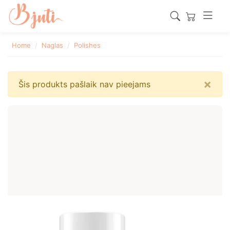
Home
Naglas
Polishes
×
Šis produkts pašlaik nav pieejams