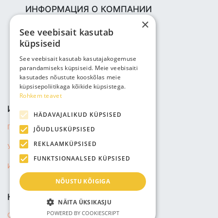
ИНФОРМАЦИЯ О КОМПАНИИ
×
Bjuti Kaubandus OÜ
See veebisait kasutab
Vabaõhukooli tee 4, Tallinn, 12013
küpsiseid
Reg nr: 14690362
НДС: EE102147285
See veebisait kasutab kasutajakogemuse
parandamiseks küpsiseid. Meie veebisaiti
Телефон: +3725143691
kasutades nõustute kooskõlas meie
info@bjuti.ee
küpsisepoliitikaga kõikide küpsistega.
Rohkem teavet
ИНФОРМАЦИЯ
HÄDAVAJALIKUD KÜPSISED
Политика конфиденциальности
JÕUDLUSKÜPSISED
REKLAAMKÜPSISED
Условия продажи
FUNKTSIONAALSED KÜPSISED
Информация о доставке
NÕUSTU KÕIGIGA
КОМПАНИЯ
NÄITA ÜKSIKASJU
POWERED BY COOKIESCRIPT
О нас