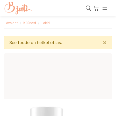
Avaleht
Küüned
Lakid
×
See toode on hetkel otsas.