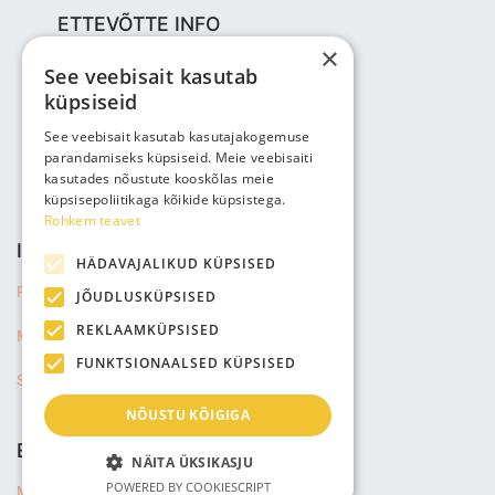
ETTEVÕTTE INFO
×
Bjuti Kaubandus OÜ
See veebisait kasutab
Vabaõhukooli tee 4, Tallinn, 12013
küpsiseid
Reg nr: 14690362
KM: EE102147285
See veebisait kasutab kasutajakogemuse
parandamiseks küpsiseid. Meie veebisaiti
Telefon: +3725143691
kasutades nõustute kooskõlas meie
info@bjuti.ee
küpsisepoliitikaga kõikide küpsistega.
Rohkem teavet
INFO JA TINGIMUSED
HÄDAVAJALIKUD KÜPSISED
Privaatsuse tingimused
JÕUDLUSKÜPSISED
REKLAAMKÜPSISED
Müügitingimused
FUNKTSIONAALSED KÜPSISED
Saadetise info
NÕUSTU KÕIGIGA
ETTEVÕTE
NÄITA ÜKSIKASJU
POWERED BY COOKIESCRIPT
Meist