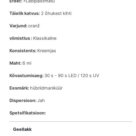
Efekt:
>Läbipaistmatu
Täielik katvus:
2 õhukest kihti
Varjund:
oranž
viimistlus :
Klassikaline
Konsistents:
Kreemjas
Maht:
6 ml
Kõvastumisaeg:
30 s - 90 s LED / 120 s UV
Eesmärk:
hübriidmaniküür
Dispersioon:
Jah
Spetsifikatsioon:
Geellakk