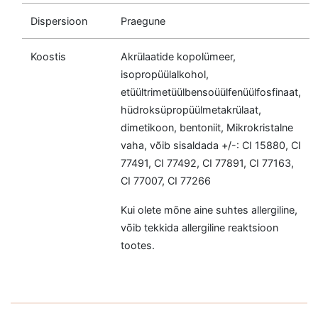
Dispersioon
Praegune
Koostis
Akrülaatide kopolümeer,
isopropüülalkohol,
etüültrimetüülbensoüülfenüülfosfinaat,
hüdroksüpropüülmetakrülaat,
dimetikoon, bentoniit, Mikrokristalne
vaha, võib sisaldada +/-: CI 15880, CI
77491, CI 77492, CI 77891, CI 77163,
CI 77007, CI 77266
Kui olete mõne aine suhtes allergiline,
võib tekkida allergiline reaktsioon
tootes.