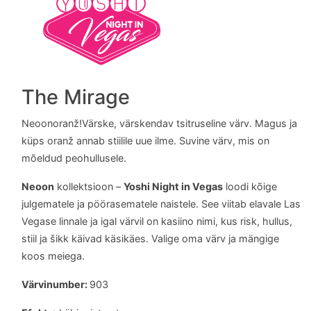
The Mirage
Neoonoranž!Värske, värskendav tsitruseline värv. Magus ja
küps oranž annab stiilile uue ilme. Suvine värv, mis on
mõeldud peohullusele.
Neoon
kollektsioon –
Yoshi Night in Vegas
loodi kõige
julgematele ja pöörasematele naistele. See viitab elavale Las
Vegase linnale ja igal värvil on kasiino nimi, kus risk, hullus,
stiil ja šikk käivad käsikäes. Valige oma värv ja mängige
koos meiega.
Värvinumber:
903