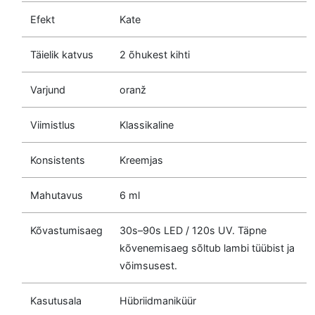
Efekt
Kate
Täielik katvus
2 õhukest kihti
Varjund
oranž
Viimistlus
Klassikaline
Konsistents
Kreemjas
Mahutavus
6 ml
Kõvastumisaeg
30s–90s LED / 120s UV. Täpne
kõvenemisaeg sõltub lambi tüübist ja
võimsusest.
Kasutusala
Hübriidmaniküür