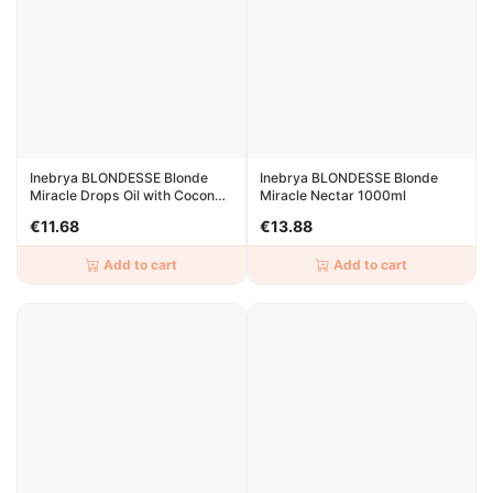
Inebrya BLONDESSE Blonde
Inebrya BLONDESSE Blonde
Miracle Drops Oil with Coconut
Miracle Nectar 1000ml
50ml
€11.68
€13.88
Add to cart
Add to cart