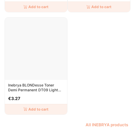
Add to cart
Add to cart
Inebrya BLONDesse Toner
Demi Permanent DT09 Light
Cream Pearl 100ml
€3.27
Add to cart
All INEBRYA products