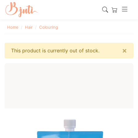
Home
Hair
Colouring
×
This product is currently out of stock.