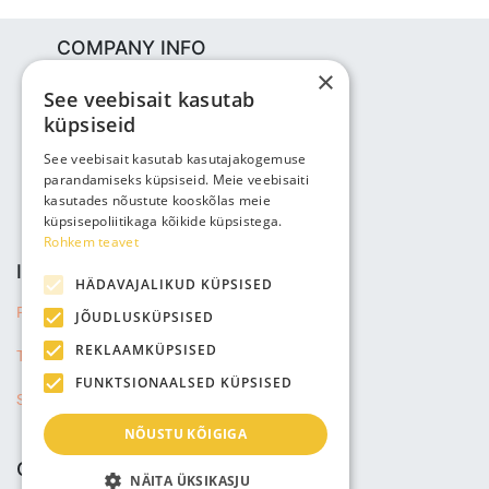
COMPANY INFO
×
Bjuti Kaubandus OÜ
See veebisait kasutab
Vabaõhukooli tee 4, Tallinn, 12013
küpsiseid
Reg nr: 14690362
VAT: EE102147285
See veebisait kasutab kasutajakogemuse
parandamiseks küpsiseid. Meie veebisaiti
Phone: +3725143691
kasutades nõustute kooskõlas meie
info@bjuti.ee
küpsisepoliitikaga kõikide küpsistega.
Rohkem teavet
INFORMATION
HÄDAVAJALIKUD KÜPSISED
Privacy Policy
JÕUDLUSKÜPSISED
REKLAAMKÜPSISED
Terms of sale
FUNKTSIONAALSED KÜPSISED
Shipping information
NÕUSTU KÕIGIGA
COMPANY
NÄITA ÜKSIKASJU