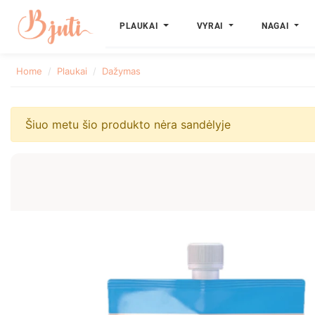
PLAUKAI
VYRAI
NAGAI
Home
Plaukai
Dažymas
Šiuo metu šio produkto nėra sandėlyje