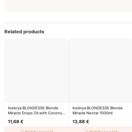
Related products
Inebrya BLONDESSE Blonde
Inebrya BLONDESSE Blonde
Miracle Drops Oil with Coconut
Miracle Nectar 1000ml
50ml
11,68 €
13,88 €
Pridėti į krepšelį
Pridėti į krepšelį