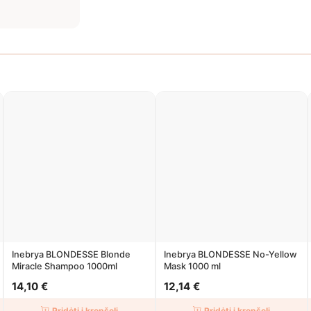
Inebrya BLONDESSE Blonde
Inebrya BLONDESSE No-Yellow
Miracle Shampoo 1000ml
Mask 1000 ml
14,10 €
12,14 €
Pridėti į krepšelį
Pridėti į krepšelį