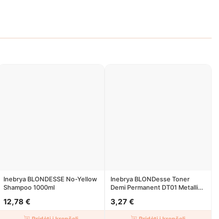
Inebrya BLONDESSE No-Yellow
Inebrya BLONDesse Toner
Shampoo 1000ml
Demi Permanent DT01 Metallic
Mystic Pearl 100ml
12,78 €
3,27 €
Pridėti į krepšelį
Pridėti į krepšelį