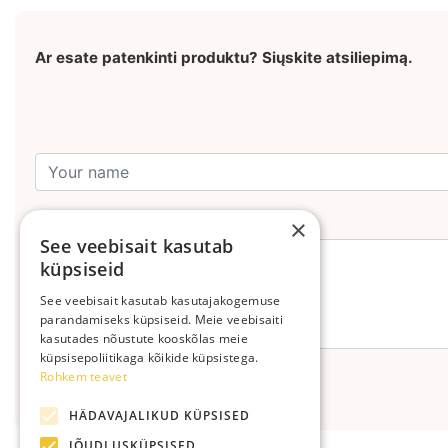
Ar esate patenkinti produktu? Siųskite atsiliepimą.
Leave your comment
×
See veebisait kasutab
küpsiseid
See veebisait kasutab kasutajakogemuse
parandamiseks küpsiseid. Meie veebisaiti
kasutades nõustute kooskõlas meie
küpsisepoliitikaga kõikide küpsistega.
Rohkem teavet
Send
HÄDAVAJALIKUD KÜPSISED
JÕUDLUSKÜPSISED