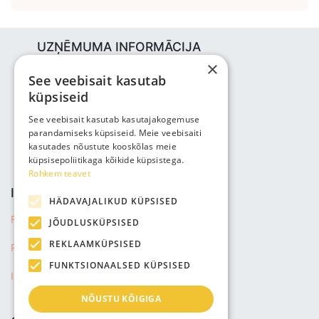
UZŅĒMUMA INFORMĀCIJA
×
Bjuti Kaubandus OÜ
See veebisait kasutab
Vabaõhukooli tee 4, Tallinn, 12013
küpsiseid
Reg nr: 14690362
PVN: EE102147285
See veebisait kasutab kasutajakogemuse
parandamiseks küpsiseid. Meie veebisaiti
Tālrunis: +3725143691
kasutades nõustute kooskõlas meie
info@bjuti.ee
küpsisepoliitikaga kõikide küpsistega.
Rohkem teavet
INFORMĀCIJA
HÄDAVAJALIKUD KÜPSISED
Privātuma politika
JÕUDLUSKÜPSISED
REKLAAMKÜPSISED
Pārdošanas noteikumi
FUNKTSIONAALSED KÜPSISED
Informācija par sūtījumu
NÕUSTU KÕIGIGA