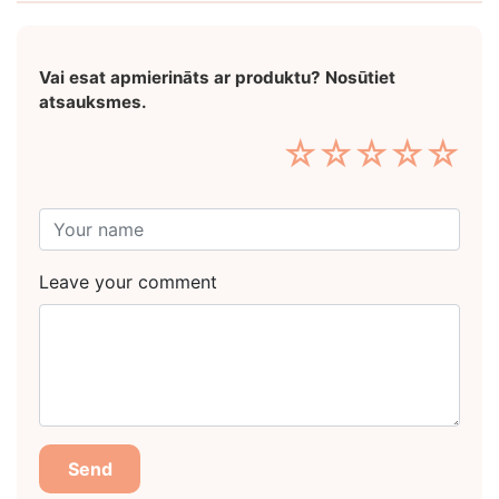
Vai esat apmierināts ar produktu? Nosūtiet
atsauksmes.
☆
☆
☆
☆
☆
Leave your comment
Send