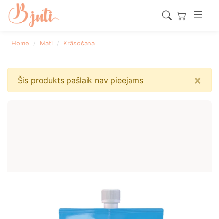
Home
Mati
Krāsošana
×
Šis produkts pašlaik nav pieejams