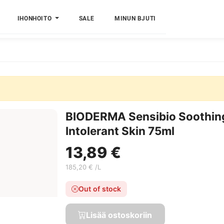
IHONHOITO
SALE
MINUN BJUTI
BIODERMA Sensibio Soothing 
Intolerant Skin 75ml
13,89 €
185,20 € /L
Out of stock
Lisää ostoskoriin