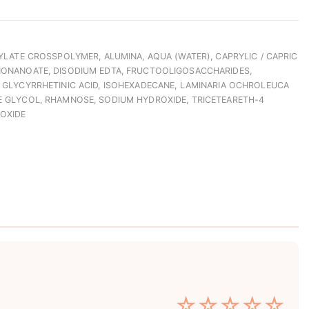
RYLATE CROSSPOLYMER, ALUMINA, AQUA (WATER), CAPRYLIC / CAPRIC
ONONANOATE, DISODIUM EDTA, FRUCTOOLIGOSACCHARIDES,
, GLYCYRRHETINIC ACID, ISOHEXADECANE, LAMINARIA OCHROLEUCA
E GLYCOL, RHAMNOSE, SODIUM HYDROXIDE, TRICETEARETH-4
IOXIDE
☆
☆
☆
☆
☆