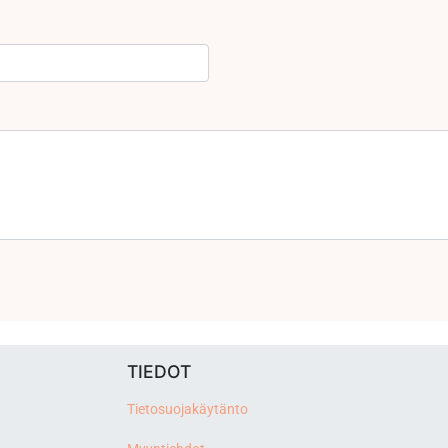
TIEDOT
Tietosuojakäytänto