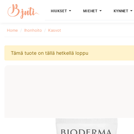
HIUKSET
MIEHET
KYNNET
Home
Ihonhoito
Kasvot
Tämä tuote on tällä hetkellä loppu