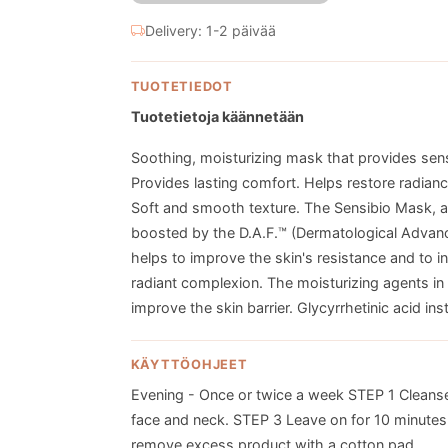
Delivery: 1-2 päivää
TUOTETIEDOT
Tuotetietoja käännetään
Soothing, moisturizing mask that provides sens
Provides lasting comfort. Helps restore radia
Soft and smooth texture. The Sensibio Mask, a
boosted by the D.A.F.™ (Dermatological Advanced
helps to improve the skin's resistance and to in
radiant complexion. The moisturizing agents in
improve the skin barrier. Glycyrrhetinic acid in
KÄYTTÖOHJEET
Evening - Once or twice a week STEP 1 Cleanse 
face and neck. STEP 3 Leave on for 10 minutes 
remove excess product with a cotton pad.