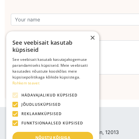
Leave your comment
×
See veebisait kasutab
küpsiseid
See veebisait kasutab kasutajakogemuse
parandamiseks küpsiseid. Meie veebisaiti
kasutades nõustute kooskõlas meie
küpsisepoliitikaga kõikide küpsistega.
Rohkem teavet
Send
HÄDAVAJALIKUD KÜPSISED
JÕUDLUSKÜPSISED
REKLAAMKÜPSISED
YHETYSTIEDOT
FUNKTSIONAALSED KÜPSISED
Bjuti Kaubandus OÜ
Vabaõhukooli tee 4, Tallinn, 12013
NÕUSTU KÕIGIGA