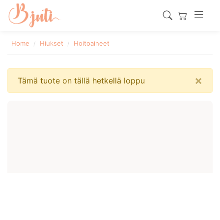
Home
Hiukset
Hoitoaineet
×
Tämä tuote on tällä hetkellä loppu