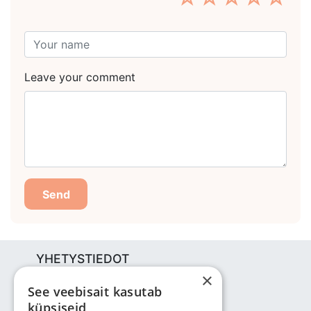
Leave your comment
Send
YHETYSTIEDOT
×
Bjuti Kaubandus OÜ
See veebisait kasutab
Vabaõhukooli tee 4, Tallinn, 12013
küpsiseid