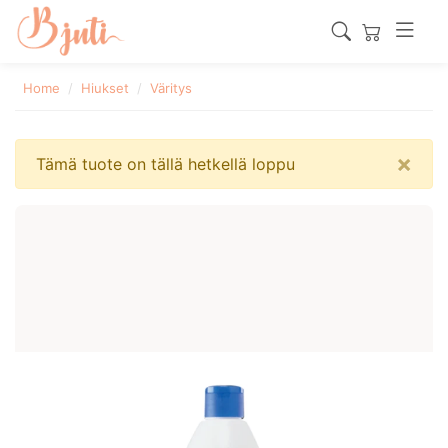
Home
Hiukset
Väritys
×
Tämä tuote on tällä hetkellä loppu