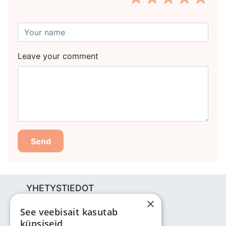
Leave your comment
Send
YHETYSTIEDOT
×
Bjuti Kaubandus OÜ
See veebisait kasutab
Vabaõhukooli tee 4, Tallinn, 12013
küpsiseid