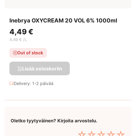
Inebrya OXYCREAM 20 VOL 6% 1000ml
4,49 €
4,49 € /L
Out of stock
Lisää ostoskoriin
Delivery: 1-2 päivää
Oletko tyytyväinen? Kirjoita arvostelu.
☆
☆
☆
☆
☆