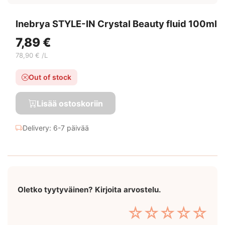
Inebrya STYLE-IN Crystal Beauty fluid 100ml
7,89 €
78,90 € /L
Out of stock
Lisää ostoskoriin
Delivery: 6-7 päivää
Oletko tyytyväinen? Kirjoita arvostelu.
☆
☆
☆
☆
☆