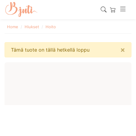
Home
Hiukset
Hoito
×
Tämä tuote on tällä hetkellä loppu