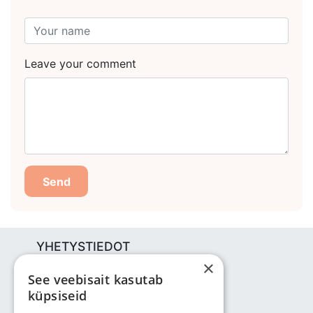
Leave your comment
Send
YHETYSTIEDOT
×
Bjuti Kaubandus OÜ
See veebisait kasutab
Vabaõhukooli tee 4, Tallinn, 12013
küpsiseid
Reg nr: 14690362