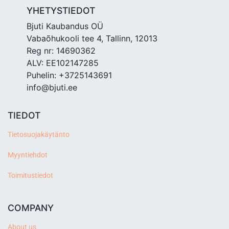
YHETYSTIEDOT
Bjuti Kaubandus OÜ
Vabaõhukooli tee 4, Tallinn, 12013
Reg nr: 14690362
ALV: EE102147285
Puhelin: +3725143691
info@bjuti.ee
TIEDOT
Tietosuojakäytänto
Myyntiehdot
Toimitustiedot
COMPANY
About us