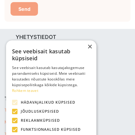
Send
YHETYSTIEDOT
×
Bjuti Kaubandus OÜ
See veebisait kasutab
Vabaõhukooli tee 4, Tallinn, 12013
küpsiseid
Reg nr: 14690362
ALV: EE102147285
See veebisait kasutab kasutajakogemuse
parandamiseks küpsiseid. Meie veebisaiti
Puhelin: +3725143691
kasutades nõustute kooskõlas meie
info@bjuti.ee
küpsisepoliitikaga kõikide küpsistega.
Rohkem teavet
TIEDOT
HÄDAVAJALIKUD KÜPSISED
Tietosuojakäytänto
JÕUDLUSKÜPSISED
REKLAAMKÜPSISED
Myyntiehdot
FUNKTSIONAALSED KÜPSISED
Toimitustiedot