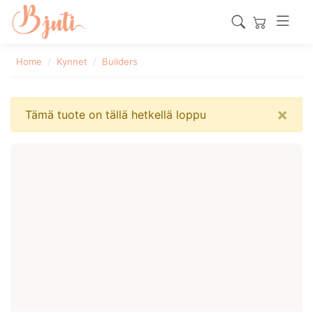
Home
Kynnet
Builders
×
Tämä tuote on tällä hetkellä loppu