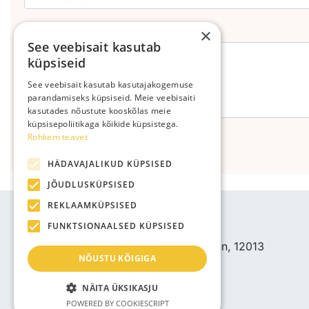
Leave your comment
×
See veebisait kasutab
küpsiseid
See veebisait kasutab kasutajakogemuse
parandamiseks küpsiseid. Meie veebisaiti
kasutades nõustute kooskõlas meie
küpsisepoliitikaga kõikide küpsistega.
Rohkem teavet
Send
HÄDAVAJALIKUD KÜPSISED
JÕUDLUSKÜPSISED
REKLAAMKÜPSISED
YHETYSTIEDOT
FUNKTSIONAALSED KÜPSISED
Bjuti Kaubandus OÜ
Vabaõhukooli tee 4, Tallinn, 12013
NÕUSTU KÕIGIGA
Reg nr: 14690362
ALV: EE102147285
NÄITA ÜKSIKASJU
Puhelin: +3725143691
POWERED BY COOKIESCRIPT