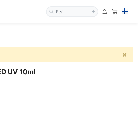
×
ED UV 10ml