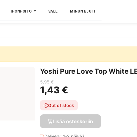
IHONHOITO
SALE
MINUN BJUTI
Yoshi Pure Love Top White L
5,95 €
1,43 €
Out of stock
Lisää ostoskoriin
Delivery: 1-2 päivää