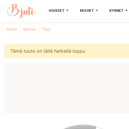
HIUKSET
MIEHET
KYNNET
Home
Kynnet
Tops
Tämä tuote on tällä hetkellä loppu