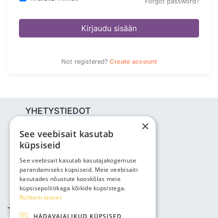
Forgot password?
Kirjaudu sisään
Not registered?
Create account
YHETYSTIEDOT
×
Bjuti Kaubandus OÜ
See veebisait kasutab
Vabaõhukooli tee 4, Tallinn, 12013
küpsiseid
Reg nr: 14690362
ALV: EE102147285
See veebisait kasutab kasutajakogemuse
parandamiseks küpsiseid. Meie veebisaiti
Puhelin: +3725143691
kasutades nõustute kooskõlas meie
info@bjuti.ee
küpsisepoliitikaga kõikide küpsistega.
Rohkem teavet
TIEDOT
HÄDAVAJALIKUD KÜPSISED