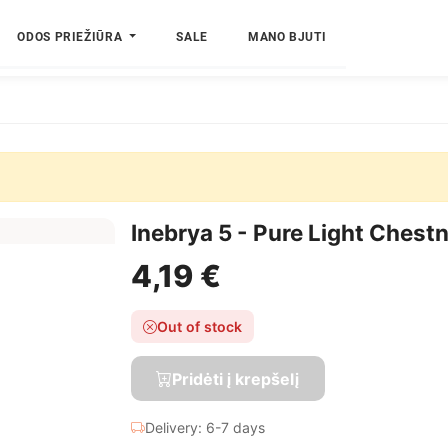
ODOS PRIEŽIŪRA
SALE
MANO BJUTI
Inebrya 5 - Pure Light Chest
4,19 €
Out of stock
Pridėti į krepšelį
Delivery: 6-7 days