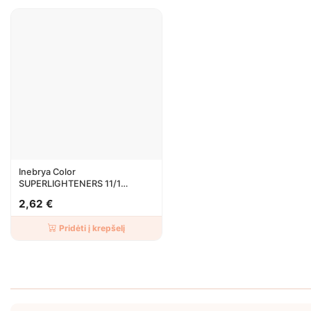
Inebrya Color
SUPERLIGHTENERS 11/1
Superlight Platinum Very Light
2,62 €
Ash
Pridėti į krepšelį