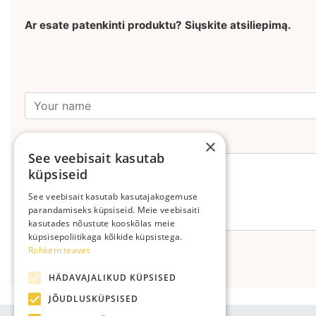
Ar esate patenkinti produktu? Siųskite atsiliepimą.
Leave your comment
×
See veebisait kasutab
küpsiseid
See veebisait kasutab kasutajakogemuse
parandamiseks küpsiseid. Meie veebisaiti
kasutades nõustute kooskõlas meie
küpsisepoliitikaga kõikide küpsistega.
Rohkem teavet
Send
HÄDAVAJALIKUD KÜPSISED
JÕUDLUSKÜPSISED