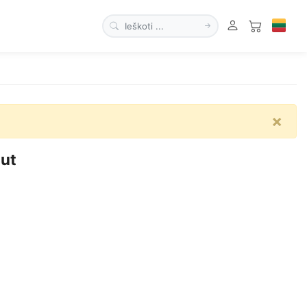
×
nut