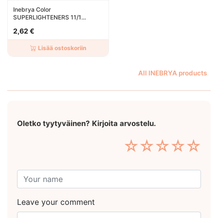
Inebrya Color
SUPERLIGHTENERS 11/1
Superlight Platinum Very Light
2,62 €
Ash
Lisää ostoskoriin
All INEBRYA products
Oletko tyytyväinen? Kirjoita arvostelu.
☆
☆
☆
☆
☆
Leave your comment