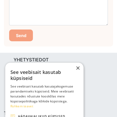
Send
YHETYSTIEDOT
×
Bjuti Kaubandus OÜ
See veebisait kasutab
Vabaõhukooli tee 4, Tallinn, 12013
küpsiseid
Reg nr: 14690362
ALV: EE102147285
See veebisait kasutab kasutajakogemuse
parandamiseks küpsiseid. Meie veebisaiti
Puhelin: +3725143691
kasutades nõustute kooskõlas meie
info@bjuti.ee
küpsisepoliitikaga kõikide küpsistega.
Rohkem teavet
TIEDOT
HÄDAVAJALIKUD KÜPSISED