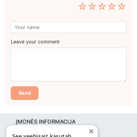
☆
☆
☆
☆
☆
Leave your comment
Send
ĮMONĖS INFORMACIJA
×
Bjuti Kaubandus OÜ
See veebisait kasutab