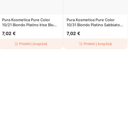
Pura Kosmetica Pure Color
Pura Kosmetica Pure Color
10/21 Biondo Platino Irise Blu
10/31 Biondo Platino Sabbiato
100ml
100ml
7,02 €
7,02 €
Pridėti į krepšelį
Pridėti į krepšelį