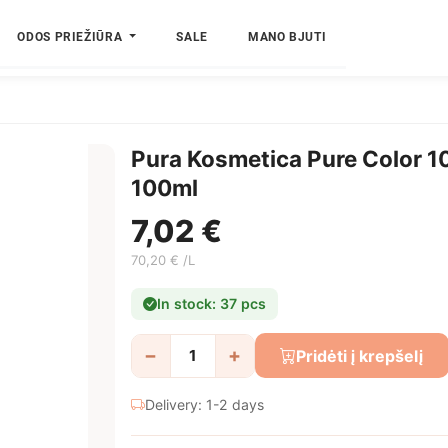
ODOS PRIEŽIŪRA
SALE
MANO BJUTI
Pura Kosmetica Pure Color 1
100ml
7,02 €
70,20 € /L
In stock: 37 pcs
−
+
Pridėti į krepšelį
Delivery: 1-2 days