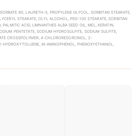
SORBATE 80, LAURETH-3, PROPYLENE GLYCOL, SORBITAN STEARATE,
GLYCERYL STEARATE, OLYL ALCOHOL, PEG-100 STEARATE, SORBITAN
 PALMITIC ACID, LIMNANTHES ALBA SEED OIL, MEL, KERATIN,
SODIUM PENTETATE, SODIUM HYDROSULFITE, SODIUM SULFITE,
LATE CROSSPOLYMER, 4-CHLORORESORCINOL, 2-
-2-HYDROXYTOLUENE, M-AMINOPHENOL, PHENOXYETHANOL,