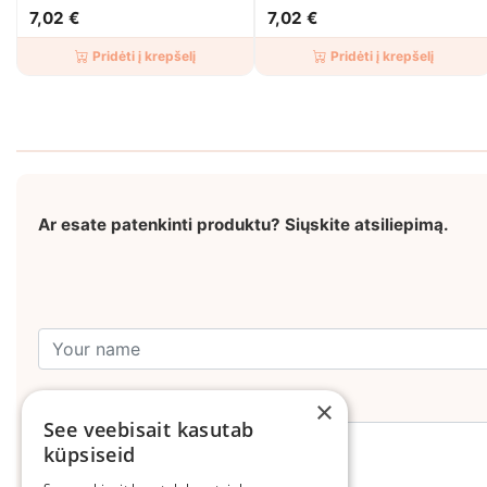
Naturale 100ml
7,02 €
7,02 €
Pridėti į krepšelį
Pridėti į krepšelį
Ar esate patenkinti produktu? Siųskite atsiliepimą.
Leave your comment
×
See veebisait kasutab
küpsiseid