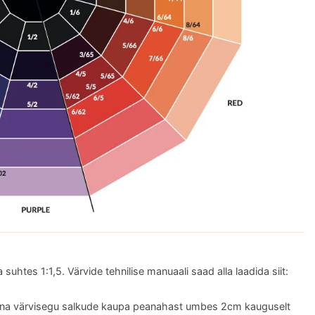
suhtes 1:1,5. Värvide tehnilise manuaali saad alla laadida siit:
anna värvisegu salkude kaupa peanahast umbes 2cm kauguselt