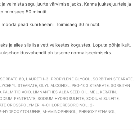
t ja valmista segu juurte värvimise jaoks. Kanna juuksejuurtele ja
toimimisaeg 50 minutit.
gu mööda pead kuni kaelani. Toimisaeg 30 minutit.
ks ja alles siis lisa vett väikestes kogustes. Loputa põhjalikult.
 juuksehooldusvahendit ph taseme normaliseerimiseks.
SORBATE 80, LAURETH-3, PROPYLENE GLYCOL, SORBITAN STEARATE,
GLYCERYL STEARATE, OLYL ALCOHOL, PEG-100 STEARATE, SORBITAN
 PALMITIC ACID, LIMNANTHES ALBA SEED OIL, MEL, KERATIN,
SODIUM PENTETATE, SODIUM HYDROSULFITE, SODIUM SULFITE,
LATE CROSSPOLYMER, 4-CHLORORESORCINOL, 2-
-2-HYDROXYTOLUENE, M-AMINOPHENOL, PHENOXYETHANOL,