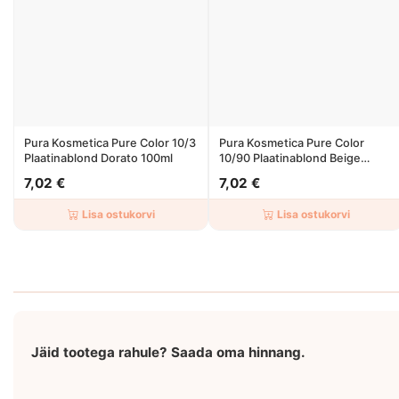
Pura Kosmetica Pure Color 10/3
Pura Kosmetica Pure Color
Plaatinablond Dorato 100ml
10/90 Plaatinablond Beige
Naturale 100ml
7,02 €
7,02 €
Lisa ostukorvi
Lisa ostukorvi
Jäid tootega rahule? Saada oma hinnang.