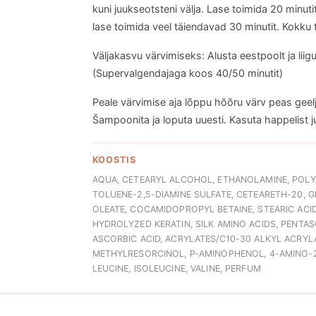
kuni juukseotsteni välja. Lase toimida 20 minuti
lase toimida veel täiendavad 30 minutit. Kokku 
Väljakasvu värvimiseks: Alusta eestpoolt ja lii
(Supervalgendajaga koos 40/50 minutit)
Peale värvimise aja lõppu hõõru värv peas geelja
Šampoonita ja loputa uuesti. Kasuta happelist
KOOSTIS
AQUA, CETEARYL ALCOHOL, ETHANOLAMINE, POLY
TOLUENE-2,5-DIAMINE SULFATE, CETEARETH-20, 
OLEATE, COCAMIDOPROPYL BETAINE, STEARIC ACID,
HYDROLYZED KERATIN, SILK AMINO ACIDS, PENTA
ASCORBIC ACID, ACRYLATES/C10-30 ALKYL ACRY
METHYLRESORCINOL, P-AMINOPHENOL, 4-AMINO
LEUCINE, ISOLEUCINE, VALINE, PERFUM