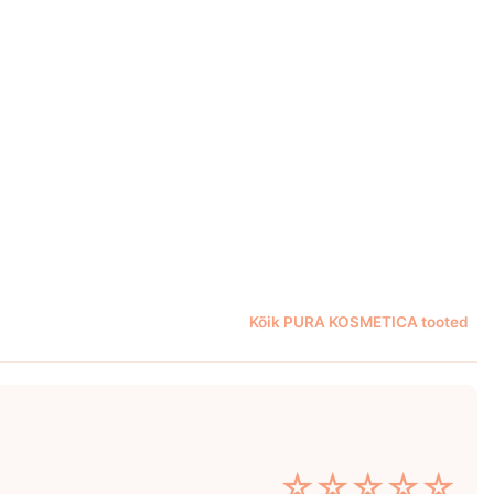
Kõik PURA KOSMETICA tooted
☆
☆
☆
☆
☆