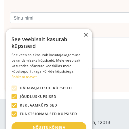
Kommenteeri
×
See veebisait kasutab
küpsiseid
See veebisait kasutab kasutajakogemuse
parandamiseks küpsiseid. Meie veebisaiti
kasutades nõustute kooskõlas meie
küpsisepoliitikaga kõikide küpsistega.
Rohkem teavet
Saada
HÄDAVAJALIKUD KÜPSISED
JÕUDLUSKÜPSISED
REKLAAMKÜPSISED
ETTEVÕTTE INFO
FUNKTSIONAALSED KÜPSISED
Bjuti Kaubandus OÜ
Vabaõhukooli tee 4, Tallinn, 12013
NÕUSTU KÕIGIGA