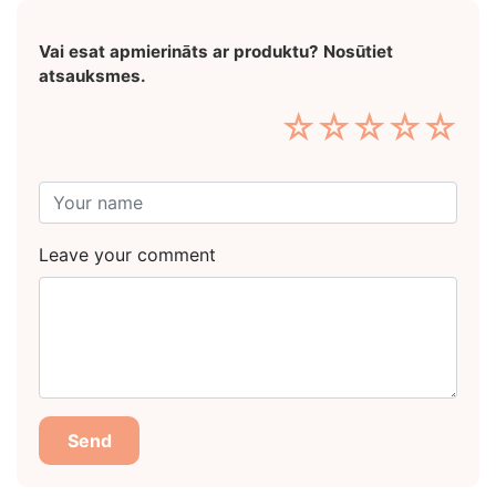
Vai esat apmierināts ar produktu? Nosūtiet
atsauksmes.
☆
☆
☆
☆
☆
Leave your comment
Send