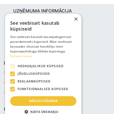
UZŅĒMUMA INFORMĀCIJA
×
Bjuti Kaubandus OÜ
See veebisait kasutab
Vabaõhukooli tee 4, Tallinn, 12013
küpsiseid
Reg nr: 14690362
PVN: EE102147285
See veebisait kasutab kasutajakogemuse
parandamiseks küpsiseid. Meie veebisaiti
Tālrunis: +3725143691
kasutades nõustute kooskõlas meie
info@bjuti.ee
küpsisepoliitikaga kõikide küpsistega.
Rohkem teavet
INFORMĀCIJA
HÄDAVAJALIKUD KÜPSISED
Privātuma politika
JÕUDLUSKÜPSISED
REKLAAMKÜPSISED
Pārdošanas noteikumi
FUNKTSIONAALSED KÜPSISED
Informācija par sūtījumu
NÕUSTU KÕIGIGA
COMPANY
NÄITA ÜKSIKASJU