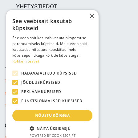
YHETYSTIEDOT
×
Bjuti Kaubandus OÜ
See veebisait kasutab
Vabaõhukooli tee 4, Tallinn, 12013
küpsiseid
Reg nr: 14690362
ALV: EE102147285
See veebisait kasutab kasutajakogemuse
parandamiseks küpsiseid. Meie veebisaiti
Puhelin: +3725143691
kasutades nõustute kooskõlas meie
info@bjuti.ee
küpsisepoliitikaga kõikide küpsistega.
Rohkem teavet
TIEDOT
HÄDAVAJALIKUD KÜPSISED
Tietosuojakäytänto
JÕUDLUSKÜPSISED
REKLAAMKÜPSISED
Myyntiehdot
FUNKTSIONAALSED KÜPSISED
Toimitustiedot
NÕUSTU KÕIGIGA
COMPANY
NÄITA ÜKSIKASJU
POWERED BY COOKIESCRIPT
About us