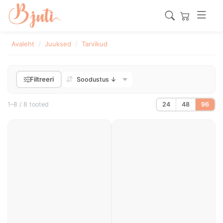
Avaleht
Juuksed
Tarvikud
Filtreeri
1–8 / 8 tooted
24
48
96