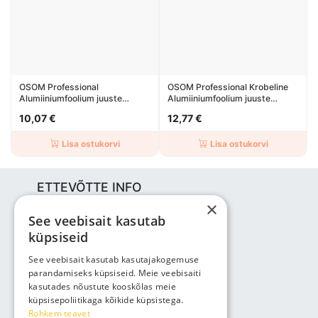
OSOM Professional
OSOM Professional Krobeline
Alumiiniumfoolium juuste
Alumiiniumfoolium juuste
värvimiseks 100m
värvimiseks 100m
10,07 €
12,77 €
Lisa ostukorvi
Lisa ostukorvi
ETTEVÕTTE INFO
×
Bjuti Kaubandus OÜ
See veebisait kasutab
Vabaõhukooli tee 4, Tallinn, 12013
küpsiseid
Reg nr: 14690362
KM: EE102147285
See veebisait kasutab kasutajakogemuse
parandamiseks küpsiseid. Meie veebisaiti
Telefon: +3725143691
kasutades nõustute kooskõlas meie
info@bjuti.ee
küpsisepoliitikaga kõikide küpsistega.
Rohkem teavet