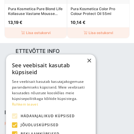
Pura Kosmetica Pure Blond Life
Pura Kosmetica Color Pro
Kollasuse Vastane Mousse
Colour Protect Oil 55ml
200ml
13,19 €
10,14 €
Lisa ostukorvi
Lisa ostukorvi
ETTEVÕTTE INFO
×
Bjuti Kaubandus OÜ
See veebisait kasutab
Vabaõhukooli tee 4, Tallinn, 12013
küpsiseid
Reg nr: 14690362
KM: EE102147285
See veebisait kasutab kasutajakogemuse
parandamiseks küpsiseid. Meie veebisaiti
Telefon: +3725143691
kasutades nõustute kooskõlas meie
info@bjuti.ee
küpsisepoliitikaga kõikide küpsistega.
Rohkem teavet
INFO JA TINGIMUSED
HÄDAVAJALIKUD KÜPSISED
Privaatsuse tingimused
JÕUDLUSKÜPSISED
REKLAAMKÜPSISED