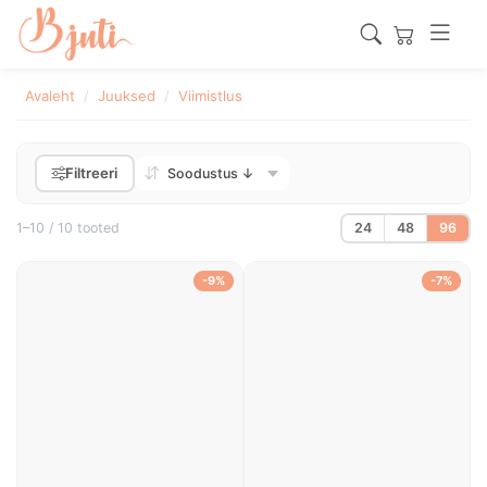
Avaleht
Juuksed
Viimistlus
Filtreeri
1–10 / 10 tooted
24
48
96
-9%
-7%