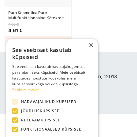
Pura Kosmetica Pure
Multifunktsionaalne Kätekreem
100ml
4,92 €
4,61 €
Lisa ostukorvi
×
See veebisait kasutab
küpsiseid
ETTEVÕTTE INFO
See veebisait kasutab kasutajakogemuse
Bjuti Kaubandus OÜ
parandamiseks küpsiseid. Meie veebisaiti
Vabaõhukooli tee 4, Tallinn, 12013
kasutades nõustute kooskõlas meie
Reg nr: 14690362
küpsisepoliitikaga kõikide küpsistega.
Rohkem teavet
KM: EE102147285
Telefon: +3725143691
HÄDAVAJALIKUD KÜPSISED
info@bjuti.ee
JÕUDLUSKÜPSISED
REKLAAMKÜPSISED
FUNKTSIONAALSED KÜPSISED