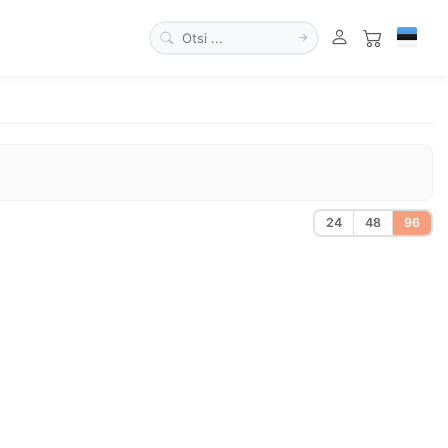
24
48
96