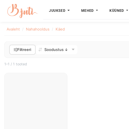
JUUKSED
MEHED
KÜÜNED
Avaleht
Nahahooldus
Käed
Filtreeri
1–1 / 1 tooted