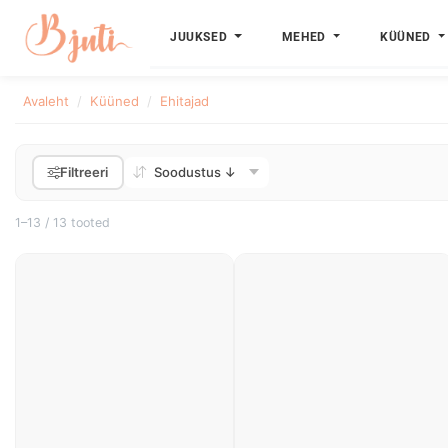
JUUKSED
MEHED
KÜÜNED
Avaleht
Küüned
Ehitajad
Filtreeri
1–13 / 13 tooted