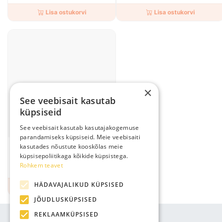
Lisa ostukorvi
Lisa ostukorvi
×
See veebisait kasutab
küpsiseid
See veebisait kasutab kasutajakogemuse
parandamiseks küpsiseid. Meie veebisaiti
kasutades nõustute kooskõlas meie
Yoshi Polygel Acrylic Gel No5
30ml
küpsisepoliitikaga kõikide küpsistega.
Rohkem teavet
21,08 €
HÄDAVAJALIKUD KÜPSISED
Lisa ostukorvi
JÕUDLUSKÜPSISED
REKLAAMKÜPSISED
ETTEVÕTTE INFO