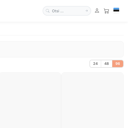
24
48
96