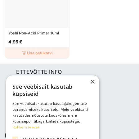
Yoshi Non-Acid Primer 10ml
4,95 €
Lisa ostukorvi
ETTEVÕTTE INFO
×
Bjuti Kaubandus OÜ
See veebisait kasutab
Vabaõhukooli tee 4, Tallinn, 12013
küpsiseid
Reg nr: 14690362
KM: EE102147285
See veebisait kasutab kasutajakogemuse
parandamiseks küpsiseid. Meie veebisaiti
Telefon: +3725143691
kasutades nõustute kooskõlas meie
info@bjuti.ee
küpsisepoliitikaga kõikide küpsistega.
Rohkem teavet
INFO JA TINGIMUSED