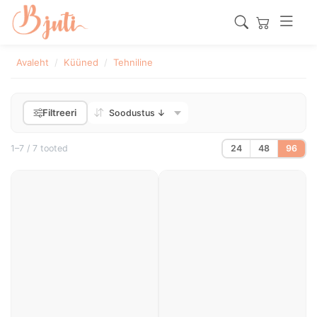
Avaleht
Küüned
Tehniline
Filtreeri
1–7 / 7 tooted
24
48
96