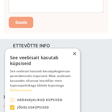
Saada
ETTEVÕTTE INFO
×
Bjuti Kaubandus OÜ
See veebisait kasutab
Vabaõhukooli tee 4, Tallinn, 12013
küpsiseid
Reg nr: 14690362
KM: EE102147285
See veebisait kasutab kasutajakogemuse
parandamiseks küpsiseid. Meie veebisaiti
Telefon: +3725143691
kasutades nõustute kooskõlas meie
info@bjuti.ee
küpsisepoliitikaga kõikide küpsistega.
Rohkem teavet
INFO JA TINGIMUSED
HÄDAVAJALIKUD KÜPSISED
Privaatsuse tingimused
JÕUDLUSKÜPSISED