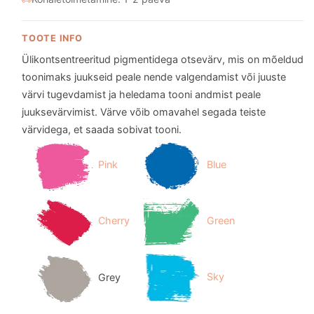
TOOTE INFO
Ülikontsentreeritud pigmentidega otsevärv, mis on mõeldud
toonimaks juukseid peale nende valgendamist või juuste
värvi tugevdamist ja heledama tooni andmist peale
juuksevärvimist. Värve võib omavahel segada teiste
värvidega, et saada sobivat tooni.
Pink
Blue
Cherry
Green
Grey
Sky