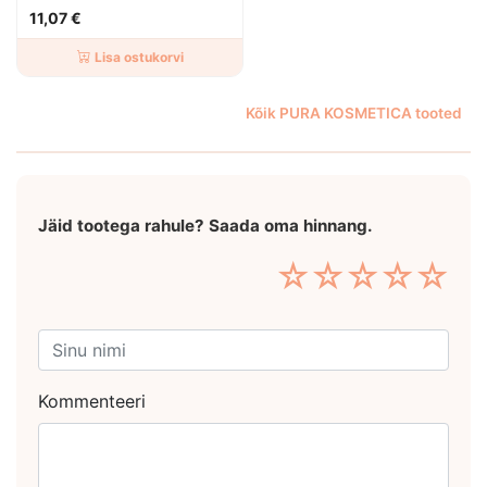
taevasinine 150ml
11,07 €
Lisa ostukorvi
Kõik PURA KOSMETICA tooted
Jäid tootega rahule? Saada oma hinnang.
☆
☆
☆
☆
☆
Kommenteeri