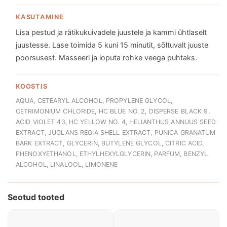
KASUTAMINE
Lisa pestud ja rätikukuivadele juustele ja kammi ühtlaselt
juustesse. Lase toimida 5 kuni 15 minutit, sõltuvalt juuste
poorsusest. Masseeri ja loputa rohke veega puhtaks.
KOOSTIS
AQUA, CETEARYL ALCOHOL, PROPYLENE GLYCOL,
CETRIMONIUM CHLORIDE, HC BLUE NO. 2, DISPERSE BLACK 9,
ACID VIOLET 43, HC YELLOW NO. 4, HELIANTHUS ANNUUS SEED
EXTRACT, JUGLANS REGIA SHELL EXTRACT, PUNICA GRANATUM
BARK EXTRACT, GLYCERIN, BUTYLENE GLYCOL, CITRIC ACID,
PHENOXYETHANOL, ETHYLHEXYLGLYCERIN, PARFUM, BENZYL
ALCOHOL, LINALOOL, LIMONENE
Seotud tooted