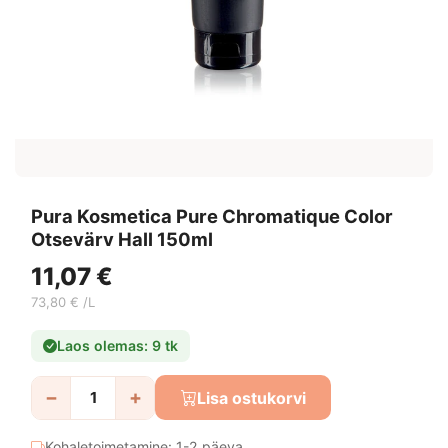
Pura Kosmetica Pure Chromatique Color
Otsevärv Hall 150ml
11,07 €
73,80 € /L
Laos olemas: 9 tk
−
+
Lisa ostukorvi
Kohaletoimetamine: 1-2 päeva