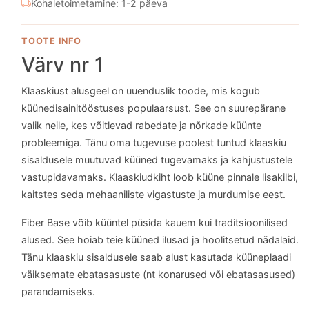
Kohaletoimetamine: 1-2 päeva
TOOTE INFO
Värv nr 1
Klaaskiust alusgeel on uuenduslik toode, mis kogub
küünedisainitööstuses populaarsust. See on suurepärane
valik neile, kes võitlevad rabedate ja nõrkade küünte
probleemiga. Tänu oma tugevuse poolest tuntud klaaskiu
sisaldusele muutuvad küüned tugevamaks ja kahjustustele
vastupidavamaks. Klaaskiudkiht loob küüne pinnale lisakilbi,
kaitstes seda mehaaniliste vigastuste ja murdumise eest.
Fiber Base võib küüntel püsida kauem kui traditsioonilised
alused. See hoiab teie küüned ilusad ja hoolitsetud nädalaid.
Tänu klaaskiu sisaldusele saab alust kasutada küüneplaadi
väiksemate ebatasasuste (nt konarused või ebatasasused)
parandamiseks.