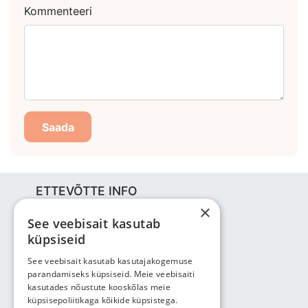
Kommenteeri
Saada
ETTEVÕTTE INFO
×
Bjuti Kaubandus OÜ
See veebisait kasutab
Vabaõhukooli tee 4, Tallinn, 12013
küpsiseid
Reg nr: 14690362
KM: EE102147285
See veebisait kasutab kasutajakogemuse
parandamiseks küpsiseid. Meie veebisaiti
Telefon: +3725143691
kasutades nõustute kooskõlas meie
info@bjuti.ee
küpsisepoliitikaga kõikide küpsistega.