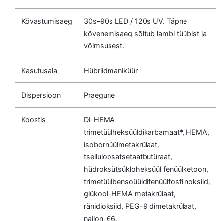
Kõvastumisaeg
30s–90s LED / 120s UV. Täpne
kõvenemisaeg sõltub lambi tüübist ja
võimsusest.
Kasutusala
Hübriidmaniküür
Dispersioon
Praegune
Koostis
Di-HEMA
trimetüülheksüüldikarbamaat*, HEMA,
isobornüülmetakrülaat,
tselluloosatsetaatbutüraat,
hüdroksütsükloheksüül fenüülketoon,
trimetüülbensoüüldifenüülfosfiinoksiid,
glükool-HEMA metakrülaat,
ränidioksiid, PEG-9 dimetakrülaat,
nailon-66,