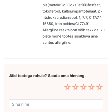
bis(metakrüloüüloksüetüül)fosfaat,
tokoferool, kaltsiumpantotenaat, p-
hüdroksüredianisool, 1, 7/7, CITA7,/
15850, Iron oxides/CI 77491.
Allergiline reaktsioon võib tekkida, kui
olete mõne tootes sisalduva aine
suhtes allergiline.
Jäid tootega rahule? Saada oma hinnang.
☆
☆
☆
☆
☆