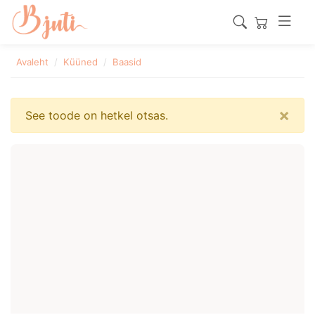
Avaleht
Küüned
Baasid
×
See toode on hetkel otsas.