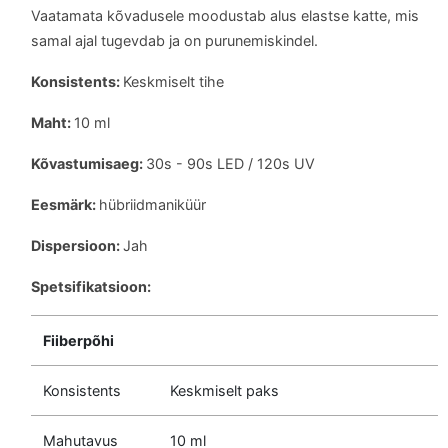
Vaatamata kõvadusele moodustab alus elastse katte, mis
samal ajal tugevdab ja on purunemiskindel.
Konsistents:
Keskmiselt tihe
Maht:
10 ml
Kõvastumisaeg:
30s - 90s LED / 120s UV
Eesmärk:
hübriidmaniküür
Dispersioon:
Jah
Spetsifikatsioon:
Fiiberpõhi
Konsistents
Keskmiselt paks
Mahutavus
10 ml