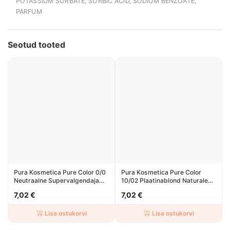
POTASSIUM SORBATE, SORBIC ACID, SODIUM BENZOATE,
PARFUM
Seotud tooted
Pura Kosmetica Pure Color 0/0
Pura Kosmetica Pure Color
Neutraalne Supervalgendaja
10/02 Plaatinablond Naturale
100ml
Irise 100ml
7,02 €
7,02 €
Lisa ostukorvi
Lisa ostukorvi