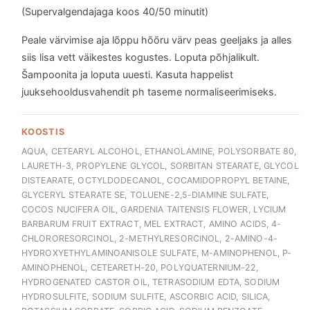
(Supervalgendajaga koos 40/50 minutit)
Peale värvimise aja lõppu hõõru värv peas geeljaks ja alles
siis lisa vett väikestes kogustes. Loputa põhjalikult.
Šampoonita ja loputa uuesti. Kasuta happelist
juuksehooldusvahendit ph taseme normaliseerimiseks.
KOOSTIS
AQUA, CETEARYL ALCOHOL, ETHANOLAMINE, POLYSORBATE 80,
LAURETH-3, PROPYLENE GLYCOL, SORBITAN STEARATE, GLYCOL
DISTEARATE, OCTYLDODECANOL, COCAMIDOPROPYL BETAINE,
GLYCERYL STEARATE SE, TOLUENE-2,5-DIAMINE SULFATE,
COCOS NUCIFERA OIL, GARDENIA TAITENSIS FLOWER, LYCIUM
BARBARUM FRUIT EXTRACT, MEL EXTRACT, AMINO ACIDS, 4-
CHLORORESORCINOL, 2-METHYLRESORCINOL, 2-AMINO-4-
HYDROXYETHYLAMINOANISOLE SULFATE, M-AMINOPHENOL, P-
AMINOPHENOL, CETEARETH-20, POLYQUATERNIUM-22,
HYDROGENATED CASTOR OIL, TETRASODIUM EDTA, SODIUM
HYDROSULFITE, SODIUM SULFITE, ASCORBIC ACID, SILICA,