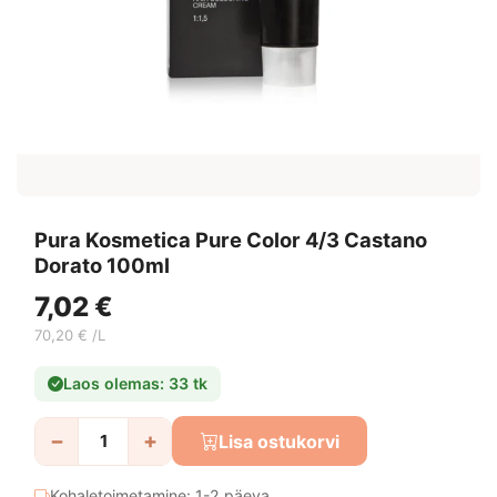
Pura Kosmetica Pure Color 4/3 Castano
Dorato 100ml
7,02 €
70,20 € /L
Laos olemas: 33 tk
−
+
Lisa ostukorvi
Kohaletoimetamine: 1-2 päeva