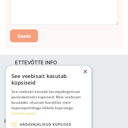
Saada
ETTEVÕTTE INFO
×
Bjuti Kaubandus OÜ
See veebisait kasutab
Vabaõhukooli tee 4, Tallinn, 12013
küpsiseid
Reg nr: 14690362
KM: EE102147285
See veebisait kasutab kasutajakogemuse
parandamiseks küpsiseid. Meie veebisaiti
Telefon: +3725143691
kasutades nõustute kooskõlas meie
info@bjuti.ee
küpsisepoliitikaga kõikide küpsistega.
Rohkem teavet
INFO JA TINGIMUSED
HÄDAVAJALIKUD KÜPSISED